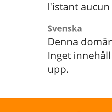
l'istant aucu
Svenska
Denna domän 
Inget innehål
upp.